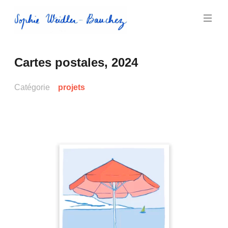
Aller
au
contenu
principal
Sophie
Cartes postales, 2024
Weidler-
Bauchez
Catégorie
projets