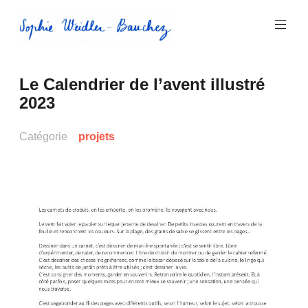
Aller
au
contenu
principal
Sophie
Le Calendrier de l’avent illustré
Weidler-
2023
Bauchez
Catégorie
projets