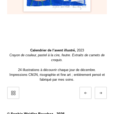
Calendrier de l’avent illustré,
2023
Crayon de couleur, pastel à la cire, feutre.
Extraits de carnets de
croquis.
24 illustrations à découvrir chaque jour de décembre.
Impressions CMJN, risographie et fine art ; entièrement pensé et
fabriqué par mes soins.
Navigation
Préc.
Suiv
de
Portfolio