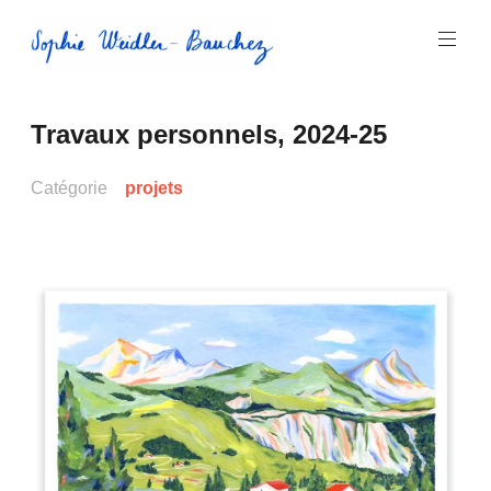
Aller
au
contenu
principal
Sophie
Travaux personnels, 2024-25
Weidler-
Bauchez
Catégorie
projets