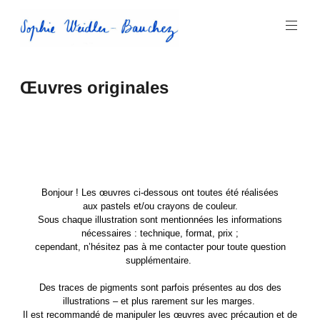
Aller
au
contenu
principal
Sophie
Œuvres originales
Weidler-
Bauchez
Bonjour ! Les œuvres ci-dessous ont toutes
été réalisées
aux pastels et/ou crayons de couleur.
Sous chaque illustration sont mentionnées les informations
nécessaires : technique, format, prix ;
cependant, n’hésitez pas à me contacter pour toute question
supplémentaire.
Des traces de pigments sont parfois présentes au dos des
illustrations – et plus rarement sur les marges.
Il est recommandé de manipuler les œuvres avec précaution et de