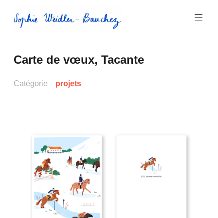
Aller
au
contenu
principal
Sophie
Carte de vœux, Tacante
Weidler-
Bauchez
Catégorie
projets