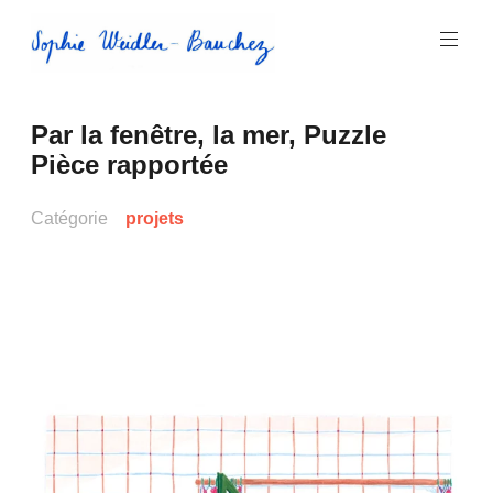
Aller
au
contenu
principal
Sophie
Par la fenêtre, la mer, Puzzle
Weidler-
Pièce rapportée
Bauchez
Catégorie
projets