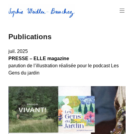
Aller
au
contenu
principal
Sophie
Publications
Weidler-
Bauchez
juil. 2025
PRESSE – ELLE magazine
parution de l’illustration réalisée pour le podcast Les
Gens du jardin