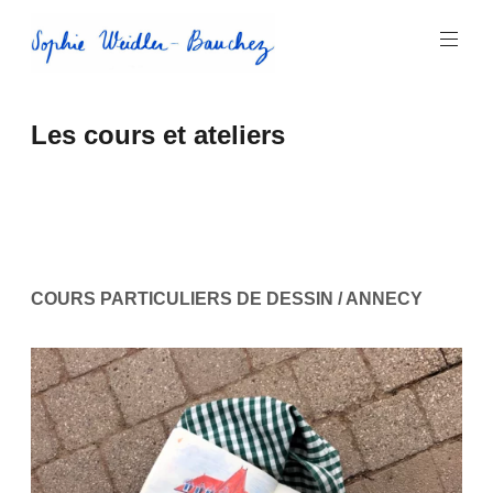
Aller
au
contenu
principal
Sophie
Les cours et ateliers
Weidler-
Bauchez
COURS PARTICULIERS DE DESSIN / ANNECY